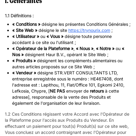
1. Généralités
1.1 Définitions :
« Conditions »
désigne les présentes Conditions Générales ;
« Site Web »
désigne le site
https://trynourix.com
;
« Utilisateur »
ou
« Vous »
désigne toute personne
accédant à ce site ou l'utilisant ;
« Opérateur de la Plateforme »
,
« Nous »
,
« Notre »
ou
«
Nos »
désignent Haur B.V., opérant le Site Web ;
« Produits »
désignent les compléments alimentaires ou
autres articles proposés sur ce Site Web ;
« Vendeur »
désigne STR.VERT CONSULTANTS LTD,
entreprise enregistrée sous le numéro : HE467408, dont
l'adresse est : Lapithou, 11, Flat/Office 101, Egkomi 2410,
Lefkosia, Chypre, [
NE PAS
envoyer de
retours
à cette
adresse], responsable de la vente des Produits et
également de l'organisation de leur livraison.
1.2 Ces Conditions régissent votre Accord avec l'Opérateur de
la Plateforme pour l'accès aux Produits du Vendeur. En
effectuant un paiement pour tout(s) Produit(s) sur ce site web,
Vous concluez un accord contraignant avec l'Opérateur pour