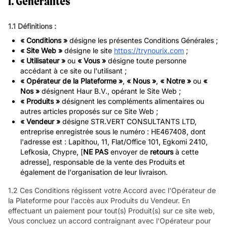
1. Généralités
1.1 Définitions :
« Conditions »
désigne les présentes Conditions Générales ;
« Site Web »
désigne le site
https://trynourix.com
;
« Utilisateur »
ou
« Vous »
désigne toute personne
accédant à ce site ou l'utilisant ;
« Opérateur de la Plateforme »
,
« Nous »
,
« Notre »
ou
«
Nos »
désignent Haur B.V., opérant le Site Web ;
« Produits »
désignent les compléments alimentaires ou
autres articles proposés sur ce Site Web ;
« Vendeur »
désigne STR.VERT CONSULTANTS LTD,
entreprise enregistrée sous le numéro : HE467408, dont
l'adresse est : Lapithou, 11, Flat/Office 101, Egkomi 2410,
Lefkosia, Chypre, [
NE PAS
envoyer de
retours
à cette
adresse], responsable de la vente des Produits et
également de l'organisation de leur livraison.
1.2 Ces Conditions régissent votre Accord avec l'Opérateur de
la Plateforme pour l'accès aux Produits du Vendeur. En
effectuant un paiement pour tout(s) Produit(s) sur ce site web,
Vous concluez un accord contraignant avec l'Opérateur pour