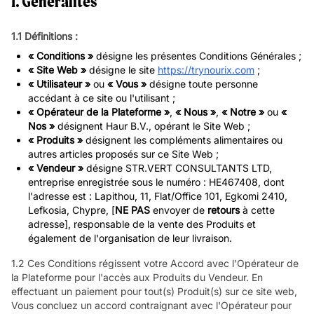
1. Généralités
1.1 Définitions :
« Conditions »
désigne les présentes Conditions Générales ;
« Site Web »
désigne le site
https://trynourix.com
;
« Utilisateur »
ou
« Vous »
désigne toute personne
accédant à ce site ou l'utilisant ;
« Opérateur de la Plateforme »
,
« Nous »
,
« Notre »
ou
«
Nos »
désignent Haur B.V., opérant le Site Web ;
« Produits »
désignent les compléments alimentaires ou
autres articles proposés sur ce Site Web ;
« Vendeur »
désigne STR.VERT CONSULTANTS LTD,
entreprise enregistrée sous le numéro : HE467408, dont
l'adresse est : Lapithou, 11, Flat/Office 101, Egkomi 2410,
Lefkosia, Chypre, [
NE PAS
envoyer de
retours
à cette
adresse], responsable de la vente des Produits et
également de l'organisation de leur livraison.
1.2 Ces Conditions régissent votre Accord avec l'Opérateur de
la Plateforme pour l'accès aux Produits du Vendeur. En
effectuant un paiement pour tout(s) Produit(s) sur ce site web,
Vous concluez un accord contraignant avec l'Opérateur pour