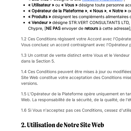
« Utilisateur »
ou
« Vous »
désigne toute personne accéd
« Opérateur de la Plateforme »
,
« Nous »
,
« Notre »
o
« Produits »
désignent les compléments alimentaires ou
« Vendeur »
désigne STR.VERT CONSULTANTS LTD, entrep
Chypre, [
NE PAS
envoyer de
retours
à cette adresse],
1.2 Ces Conditions régissent votre Accord avec l'Opérateu
Vous concluez un accord contraignant avec l'Opérateur po
1.3 Un contrat de vente distinct entre Vous et le Vendeur
dans la Section 5.
1.4 Ces Conditions peuvent être mises à jour ou modifiées 
Site Web constitue votre acceptation des Conditions mises
versions.
1.5 L'Opérateur de la Plateforme opère uniquement en tant
Web. La responsabilité de la sécurité, de la qualité, de 
1.6 Si Vous n'acceptez pas ces Conditions, cessez d'utili
2. Utilisation de Notre Site Web