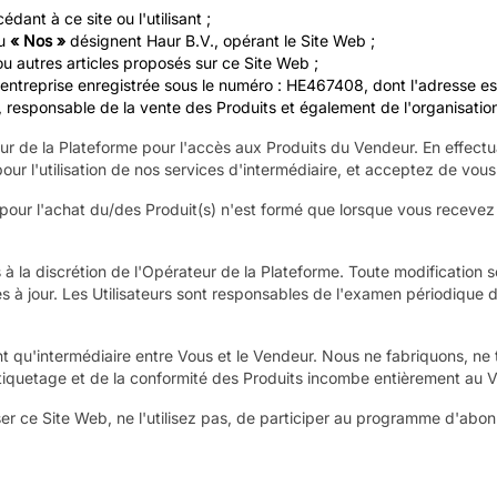
ant à ce site ou l'utilisant ;
u
« Nos »
désignent Haur B.V., opérant le Site Web ;
 autres articles proposés sur ce Site Web ;
rise enregistrée sous le numéro : HE467408, dont l'adresse est : 
 responsable de la vente des Produits et également de l'organisation 
r de la Plateforme pour l'accès aux Produits du Vendeur. En effectua
ur l'utilisation de nos services d'intermédiaire, et acceptez de vou
 pour l'achat du/des Produit(s) n'est formé que lorsque vous recevez 
à la discrétion de l'Opérateur de la Plateforme. Toute modification se
 à jour. Les Utilisateurs sont responsables de l'examen périodique d
 qu'intermédiaire entre Vous et le Vendeur. Nous ne fabriquons, ne te
l'étiquetage et de la conformité des Produits incombe entièrement au 
ser ce Site Web, ne l'utilisez pas, de participer au programme d'abo