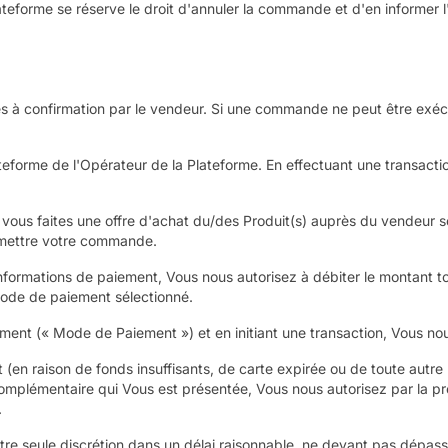
teforme se réserve le droit d'annuler la commande et d'en informer l'u
à confirmation par le vendeur. Si une commande ne peut être exécut
plateforme de l'Opérateur de la Plateforme. En effectuant une transa
vous faites une offre d'achat du/des Produit(s) auprès du vendeur
oumettre votre commande.
ormations de paiement, Vous nous autorisez à débiter le montant to
 mode de paiement sélectionné.
ment (« Mode de Paiement ») et en initiant une transaction, Vous nou
en raison de fonds insuffisants, de carte expirée ou de toute autre ra
complémentaire qui Vous est présentée, Vous nous autorisez par la pr
.
tre seule discrétion dans un délai raisonnable, ne devant pas dépass