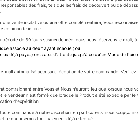
responsables des frais, tels que les frais de découvert ou de dépass
.
 une vente incitative ou une offre complémentaire, Vous reconnaiss
re commande initiale.
 période de 30 jours susmentionnée, nous nous réservons le droit, à no
fique associé au débit ayant échoué ; ou
icles déjà payés) en statut d'attente jusqu'à ce qu'un Mode de Paieme
-mail automatisé accusant réception de votre commande. Veuillez no
trat contraignant entre Vous et Nous n'auront lieu que lorsque nous v
t le vendeur n'est formé que lorsque le Produit a été expédié par le
mation d'expédition.
toute commande à notre discrétion, en particulier si nous soupçonnons
t rembourserons tout paiement déjà effectué.