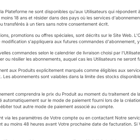
a Plateforme ne sont disponibles qu'aux Utilisateurs qui répondent à no
u moins 18 ans et résider dans des pays où les services d'abonnement
transférés à un tiers sans notre consentement écrit.
ns, promotions ou offres spéciales, sont décrits sur le Site Web. L'O
te modification s'appliquera aux futures commandes d'abonnement, 
s commandes selon le calendrier de livraison choisi par l'Utilisate
rier ou résilier les abonnements, auquel cas les Utilisateurs ne sero
nt aux Produits explicitement marqués comme éligibles aux services
 Les abonnements sont valables dans la limite des stocks disponibl
nement comprendra le prix du Produit au moment du traitement de l
ité automatiquement sur le mode de paiement fourni lors de la créati
à débiter tout autre mode de paiement associé au compte.
via les paramètres de Votre compte ou en contactant Notre service c
 moins 48 heures avant Votre prochaine date de facturation. Si Vou