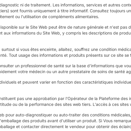
iagnostic ni de traitement. Les informations, services et autres cont
tiers) sont fournis uniquement à titre informatif. Consultez toujours
itement ou l'utilisation de compléments alimentaires.
 disponible sur le Site Web peut être de nature générale et n'est pas
t aux informations du Site Web, y compris les descriptions de produi
, surtout si vous êtes enceinte, allaitez, souffrez une condition mé
nté. Tout usage des informations et produits présents sur ce site se f
onsulter un professionnel de santé sur la base d'informations que vo
apidement votre médecin ou un autre prestataire de soins de santé ag
ndividuels et peuvent varier en fonction des caractéristiques individue
onstituent pas une approbation par l'Opérateur de la Plateforme des in
ude ou de la performance des sites web tiers. L'accès à ces sites w
e Web pour auto-diagnostiquer ou auto-traiter des conditions médica
 l'emballage des produits avant d'utiliser un produit. Si Vous remarq
emballage et contacter directement le vendeur pour obtenir des éclair