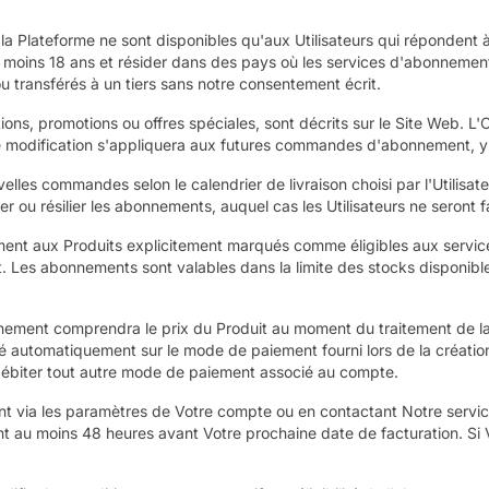
a Plateforme ne sont disponibles qu'aux Utilisateurs qui répondent à no
u moins 18 ans et résider dans des pays où les services d'abonnement
transférés à un tiers sans notre consentement écrit.
ns, promotions ou offres spéciales, sont décrits sur le Site Web. L'O
te modification s'appliquera aux futures commandes d'abonnement, 
s commandes selon le calendrier de livraison choisi par l'Utilisate
rier ou résilier les abonnements, auquel cas les Utilisateurs ne sero
nt aux Produits explicitement marqués comme éligibles aux services
 Les abonnements sont valables dans la limite des stocks disponibl
nement comprendra le prix du Produit au moment du traitement de l
ité automatiquement sur le mode de paiement fourni lors de la créati
à débiter tout autre mode de paiement associé au compte.
via les paramètres de Votre compte ou en contactant Notre service c
 moins 48 heures avant Votre prochaine date de facturation. Si Vou