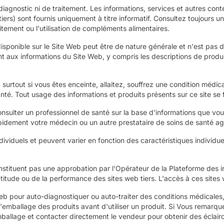
iagnostic ni de traitement. Les informations, services et autres cont
tiers) sont fournis uniquement à titre informatif. Consultez toujours
itement ou l'utilisation de compléments alimentaires.
 disponible sur le Site Web peut être de nature générale et n'est pas
t aux informations du Site Web, y compris les descriptions de produi
, surtout si vous êtes enceinte, allaitez, souffrez une condition mé
nté. Tout usage des informations et produits présents sur ce site se f
onsulter un professionnel de santé sur la base d'informations que vo
apidement votre médecin ou un autre prestataire de soins de santé ag
ndividuels et peuvent varier en fonction des caractéristiques individue
onstituent pas une approbation par l'Opérateur de la Plateforme des in
ude ou de la performance des sites web tiers. L'accès à ces sites w
e Web pour auto-diagnostiquer ou auto-traiter des conditions médica
 l'emballage des produits avant d'utiliser un produit. Si Vous remarq
emballage et contacter directement le vendeur pour obtenir des éclair