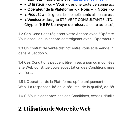
« Utilisateur »
ou
« Vous »
désigne toute personne accéd
« Opérateur de la Plateforme »
,
« Nous »
,
« Notre »
o
« Produits »
désignent les compléments alimentaires ou
« Vendeur »
désigne STR.VERT CONSULTANTS LTD, entrep
Chypre, [
NE PAS
envoyer de
retours
à cette adresse],
1.2 Ces Conditions régissent votre Accord avec l'Opérateu
Vous concluez un accord contraignant avec l'Opérateur po
1.3 Un contrat de vente distinct entre Vous et le Vendeur
dans la Section 5.
1.4 Ces Conditions peuvent être mises à jour ou modifiées 
Site Web constitue votre acceptation des Conditions mises
versions.
1.5 L'Opérateur de la Plateforme opère uniquement en tant
Web. La responsabilité de la sécurité, de la qualité, de 
1.6 Si Vous n'acceptez pas ces Conditions, cessez d'utili
2. Utilisation de Notre Site Web