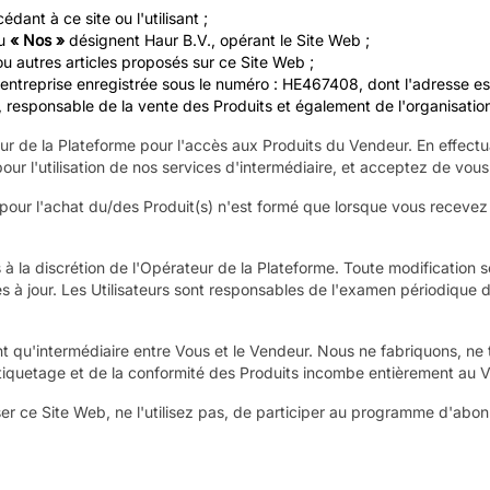
ant à ce site ou l'utilisant ;
u
« Nos »
désignent Haur B.V., opérant le Site Web ;
 autres articles proposés sur ce Site Web ;
rise enregistrée sous le numéro : HE467408, dont l'adresse est : 
 responsable de la vente des Produits et également de l'organisation 
r de la Plateforme pour l'accès aux Produits du Vendeur. En effectua
ur l'utilisation de nos services d'intermédiaire, et acceptez de vou
 pour l'achat du/des Produit(s) n'est formé que lorsque vous recevez 
à la discrétion de l'Opérateur de la Plateforme. Toute modification se
 à jour. Les Utilisateurs sont responsables de l'examen périodique d
 qu'intermédiaire entre Vous et le Vendeur. Nous ne fabriquons, ne te
l'étiquetage et de la conformité des Produits incombe entièrement au 
ser ce Site Web, ne l'utilisez pas, de participer au programme d'abo