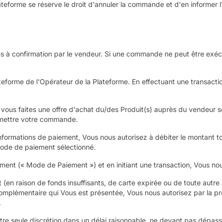
teforme se réserve le droit d'annuler la commande et d'en informer l'u
à confirmation par le vendeur. Si une commande ne peut être exécut
plateforme de l'Opérateur de la Plateforme. En effectuant une transa
vous faites une offre d'achat du/des Produit(s) auprès du vendeur
oumettre votre commande.
ormations de paiement, Vous nous autorisez à débiter le montant to
 mode de paiement sélectionné.
ment (« Mode de Paiement ») et en initiant une transaction, Vous nou
en raison de fonds insuffisants, de carte expirée ou de toute autre ra
complémentaire qui Vous est présentée, Vous nous autorisez par la pr
.
tre seule discrétion dans un délai raisonnable, ne devant pas dépass