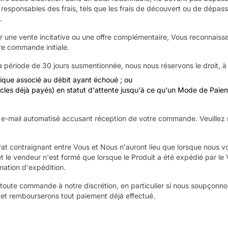
responsables des frais, tels que les frais de découvert ou de dépass
.
 une vente incitative ou une offre complémentaire, Vous reconnaiss
re commande initiale.
 période de 30 jours susmentionnée, nous nous réservons le droit, à no
fique associé au débit ayant échoué ; ou
icles déjà payés) en statut d'attente jusqu'à ce qu'un Mode de Paieme
-mail automatisé accusant réception de votre commande. Veuillez no
trat contraignant entre Vous et Nous n'auront lieu que lorsque nous v
t le vendeur n'est formé que lorsque le Produit a été expédié par le
mation d'expédition.
toute commande à notre discrétion, en particulier si nous soupçonnons
t rembourserons tout paiement déjà effectué.