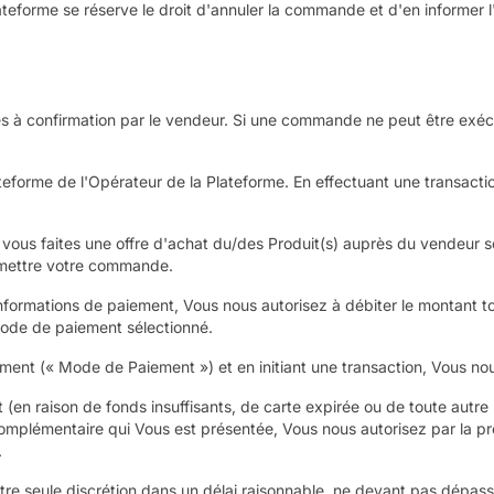
teforme se réserve le droit d'annuler la commande et d'en informer l'u
à confirmation par le vendeur. Si une commande ne peut être exécut
plateforme de l'Opérateur de la Plateforme. En effectuant une transa
vous faites une offre d'achat du/des Produit(s) auprès du vendeur
oumettre votre commande.
ormations de paiement, Vous nous autorisez à débiter le montant to
 mode de paiement sélectionné.
ment (« Mode de Paiement ») et en initiant une transaction, Vous nou
en raison de fonds insuffisants, de carte expirée ou de toute autre ra
complémentaire qui Vous est présentée, Vous nous autorisez par la pr
.
tre seule discrétion dans un délai raisonnable, ne devant pas dépass