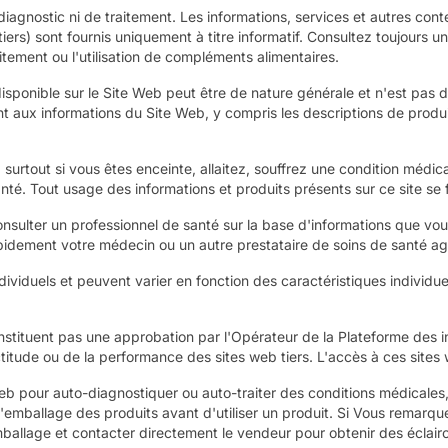
iagnostic ni de traitement. Les informations, services et autres cont
tiers) sont fournis uniquement à titre informatif. Consultez toujours
itement ou l'utilisation de compléments alimentaires.
 disponible sur le Site Web peut être de nature générale et n'est pas
t aux informations du Site Web, y compris les descriptions de produi
, surtout si vous êtes enceinte, allaitez, souffrez une condition mé
nté. Tout usage des informations et produits présents sur ce site se f
onsulter un professionnel de santé sur la base d'informations que vo
apidement votre médecin ou un autre prestataire de soins de santé ag
ndividuels et peuvent varier en fonction des caractéristiques individue
onstituent pas une approbation par l'Opérateur de la Plateforme des in
ude ou de la performance des sites web tiers. L'accès à ces sites w
e Web pour auto-diagnostiquer ou auto-traiter des conditions médica
 l'emballage des produits avant d'utiliser un produit. Si Vous remarq
emballage et contacter directement le vendeur pour obtenir des éclair