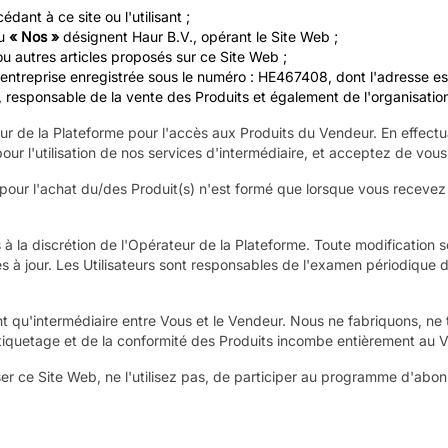
ant à ce site ou l'utilisant ;
u
« Nos »
désignent Haur B.V., opérant le Site Web ;
 autres articles proposés sur ce Site Web ;
rise enregistrée sous le numéro : HE467408, dont l'adresse est : 
 responsable de la vente des Produits et également de l'organisation 
r de la Plateforme pour l'accès aux Produits du Vendeur. En effectua
ur l'utilisation de nos services d'intermédiaire, et acceptez de vou
 pour l'achat du/des Produit(s) n'est formé que lorsque vous recevez 
à la discrétion de l'Opérateur de la Plateforme. Toute modification se
 à jour. Les Utilisateurs sont responsables de l'examen périodique d
 qu'intermédiaire entre Vous et le Vendeur. Nous ne fabriquons, ne te
l'étiquetage et de la conformité des Produits incombe entièrement au 
ser ce Site Web, ne l'utilisez pas, de participer au programme d'abo