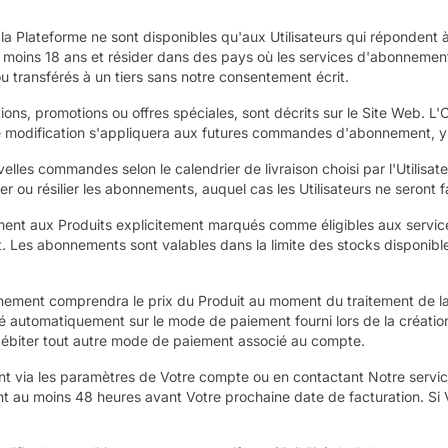
a Plateforme ne sont disponibles qu'aux Utilisateurs qui répondent à no
u moins 18 ans et résider dans des pays où les services d'abonnement
transférés à un tiers sans notre consentement écrit.
ns, promotions ou offres spéciales, sont décrits sur le Site Web. L'O
te modification s'appliquera aux futures commandes d'abonnement, 
s commandes selon le calendrier de livraison choisi par l'Utilisate
rier ou résilier les abonnements, auquel cas les Utilisateurs ne sero
nt aux Produits explicitement marqués comme éligibles aux services
 Les abonnements sont valables dans la limite des stocks disponibl
nement comprendra le prix du Produit au moment du traitement de l
ité automatiquement sur le mode de paiement fourni lors de la créati
à débiter tout autre mode de paiement associé au compte.
via les paramètres de Votre compte ou en contactant Notre service c
 moins 48 heures avant Votre prochaine date de facturation. Si Vou