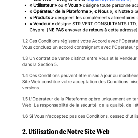
« Utilisateur »
ou
« Vous »
désigne toute personne accéd
« Opérateur de la Plateforme »
,
« Nous »
,
« Notre »
o
« Produits »
désignent les compléments alimentaires ou
« Vendeur »
désigne STR.VERT CONSULTANTS LTD, entrep
Chypre, [
NE PAS
envoyer de
retours
à cette adresse],
1.2 Ces Conditions régissent votre Accord avec l'Opérateu
Vous concluez un accord contraignant avec l'Opérateur po
1.3 Un contrat de vente distinct entre Vous et le Vendeur
dans la Section 5.
1.4 Ces Conditions peuvent être mises à jour ou modifiées 
Site Web constitue votre acceptation des Conditions mises
versions.
1.5 L'Opérateur de la Plateforme opère uniquement en tant
Web. La responsabilité de la sécurité, de la qualité, de 
1.6 Si Vous n'acceptez pas ces Conditions, cessez d'utili
2. Utilisation de Notre Site Web