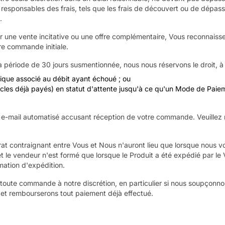
responsables des frais, tels que les frais de découvert ou de dépass
.
 une vente incitative ou une offre complémentaire, Vous reconnaiss
re commande initiale.
 période de 30 jours susmentionnée, nous nous réservons le droit, à no
fique associé au débit ayant échoué ; ou
icles déjà payés) en statut d'attente jusqu'à ce qu'un Mode de Paieme
-mail automatisé accusant réception de votre commande. Veuillez no
trat contraignant entre Vous et Nous n'auront lieu que lorsque nous v
t le vendeur n'est formé que lorsque le Produit a été expédié par le
mation d'expédition.
toute commande à notre discrétion, en particulier si nous soupçonnons
t rembourserons tout paiement déjà effectué.