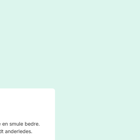
e en smule bedre.
idt anderledes.