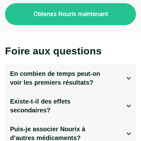
Obtenez Nourix maintenant
Foire aux questions
En combien de temps peut-on
voir les premiers résultats?
Les résultats peuvent varier selon chaque
personne. Certains ressentent un regain
Existe-t-il des effets
d’énergie en quelques jours, tandis que les
secondaires?
effets sur la perte de poids peuvent
Nourix est composé d’ingrédients naturels
apparaître après plusieurs semaines,
et est bien toléré par la plupart des
Puis-je associer Nourix à
surtout lorsqu’ils sont accompagnés d’une
utilisateurs. Toutefois, un inconfort digestif
d’autres médicaments?