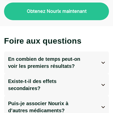
Obtenez Nourix maintenant
Foire aux questions
En combien de temps peut-on
voir les premiers résultats?
Les résultats peuvent varier selon chaque
personne. Certains ressentent un regain
Existe-t-il des effets
d’énergie en quelques jours, tandis que les
secondaires?
effets sur la perte de poids peuvent
Nourix est composé d’ingrédients naturels
apparaître après plusieurs semaines,
et est bien toléré par la plupart des
Puis-je associer Nourix à
surtout lorsqu’ils sont accompagnés d’une
utilisateurs. Toutefois, un inconfort digestif
d’autres médicaments?