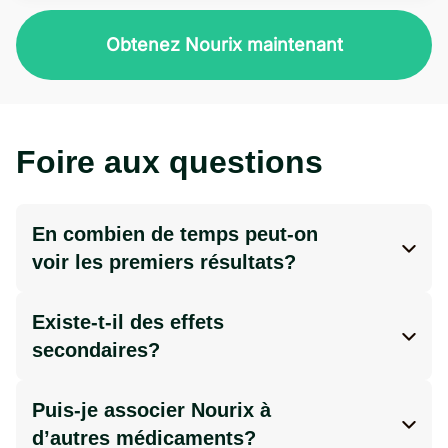
Obtenez Nourix maintenant
Foire aux questions
En combien de temps peut-on
voir les premiers résultats?
Les résultats peuvent varier selon chaque
personne. Certains ressentent un regain
Existe-t-il des effets
d’énergie en quelques jours, tandis que les
secondaires?
effets sur la perte de poids peuvent
Nourix est composé d’ingrédients naturels
apparaître après plusieurs semaines,
et est bien toléré par la plupart des
Puis-je associer Nourix à
surtout lorsqu’ils sont accompagnés d’une
utilisateurs. Toutefois, un inconfort digestif
d’autres médicaments?